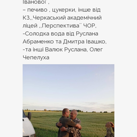
Іванової ,
– печиво , цукерки, інше від
КЗ,,Черкаський академічний
ліцей ,,Перспективаʼʼ ЧОР,
-Солодка вода від Руслана
Абраменко та Дмитра Івашко,
-та інші Валюк Руслана, Олег
Чепелуха