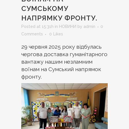
СУМСЬКОМУ
НАПРЯМКУ ФРОНТУ.
Posted at 15:31h
in
НОВИНИ
by
admin
0
Comments
0
Likes
29 червня 2025 року відбулась
чергова доставка гуманітарного
вантажу нашим незламним
воїнам на Сумський напрямок
фронту.