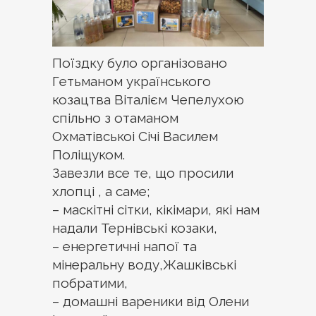
Поїздку було організовано
Гетьманом українського
козацтва Віталієм Чепелухою
спільно з отаманом
Охматівськоі Січі Василем
Поліщуком.
Завезли все те, що просили
хлопці , а саме;
– маскітні сітки, кікімари, які нам
надали Тернівські козаки,
– енергетичні напої та
мінеральну воду,Жашківські
побратими,
– домашні вареники від Олени