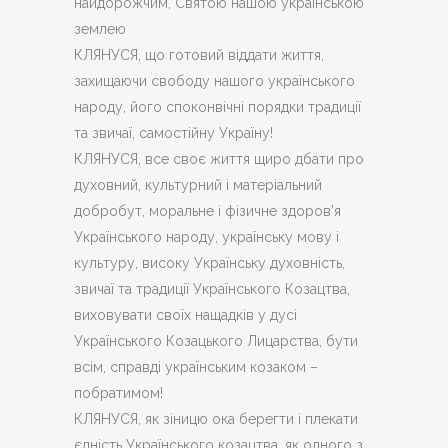
найдорожчим, Святою нашою українською
землею
КЛЯНУСЯ, що готовий віддати життя,
захищаючи свободу нашого українського
народу, його споконвічні порядки традиції
та звичаї, самостійну Україну!
КЛЯНУСЯ, все своє життя щиро дбати про
духовний, культурний і матеріальний
добробут, моральне і фізичне здоров’я
Українського народу, українську мову і
культуру, високу Українську духовність,
звичаї та традиції Українського Козацтва,
виховувати своїх нащадків у дусі
Українського Козацького Лицарства, бути
всім, справді українським козаком –
побратимом!
КЛЯНУСЯ, як зіницю ока берегти і плекати
єдність Українського козацтва, як одного з