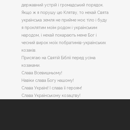
державний устрій і громадський порядок.
Якщо ж я порушу цю Клятву, то нехай Свята
українська земля не прийме моє тіло і буду
я проклятим моїм родом і українським
народом, і нехай покарають мене Бог і
чесний вирок моїх побратимів-українських
козаків.
Присягаю на Святій Біблії перед усіма
козаками.
Слава Всевишньому!
Навіки слава Богу нашому!
Слава Україні! І слава її героям!
Слава Українському козацтву!