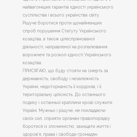
найвагоміших гарантів єдності українського
суспільства і всього українства світу.
Рішуче боротися проти щонайменших
спроб порушення Статуту Українського
козацтва, а також цілеспрямованої
діяльності, направленої на розпалювання
ворожнечі та розкол єдності Українського
козацтва.
ПРИСЯГАЮ, що буду стояти на смерть за
державність, свободу і незалежність
України, недоторканість її кордонів, і її
територіальну цілісність. До останнього
подиху і останньої краплини крові служити
Україні. Мужньо і рішуче, не покладаючи
своїх сил, сприяти органам правопорядку
боротися із злочинністю, захищати життя і
здоров’я, права і свободи громадян,